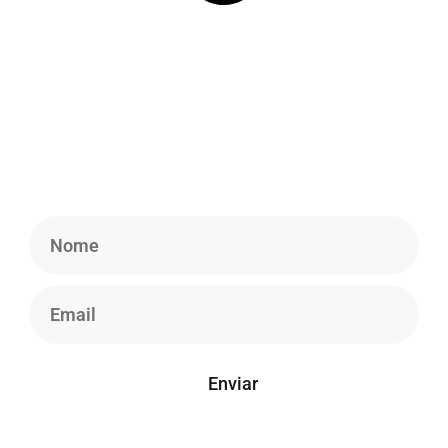
Newsletter
Cadastre-se em nossa Newsletter para obter
informações atualizadas, notícias e insights.
Enviar
*Seu e-mail está seguro conosco, não enviamos spam.