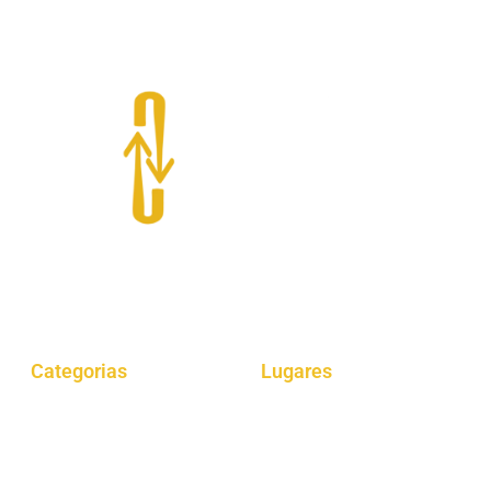
O “Giro por aí” é um projeto que oferece dicas de gastronomia,
viagens, cultura e muito mais.
Categorias
Lugares
Gastrônomia
Araucária
Dicas
Curitiba
Viagens
São Paulo