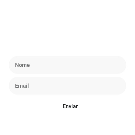
Newsletter
Cadastre-se em nossa Newsletter para obter
informações atualizadas, notícias e insights.
Enviar
*Seu e-mail está seguro conosco, não enviamos spam.