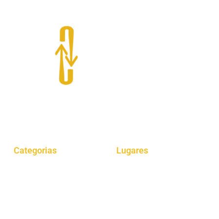
O “Giro por aí” é um projeto que oferece dicas de gastronomia,
viagens, cultura e muito mais.
Categorias
Lugares
Gastrônomia
Araucária
Dicas
Curitiba
Viagens
São Paulo
Lazer
Londrina