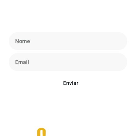
Cadastre-se em nossa Newsletter para obter
informações atualizadas, notícias e insights.
Enviar
*Seu e-mail está seguro conosco, não enviamos spam.