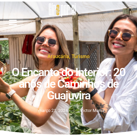
Araucária
,
Turismo
O Encanto do Interior: 20
anos de Caminhos de
Guajuvira
março 21, 2024
Victor Muniz