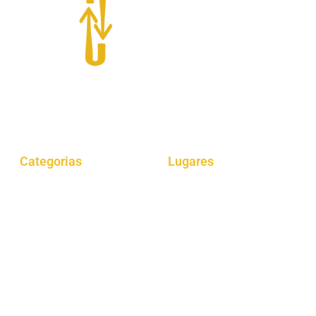
O “Giro por aí” é um projeto que oferece dicas de gastronomia,
viagens, cultura e muito mais.
Categorias
Lugares
Gastrônomia
Araucária
Dicas
Curitiba
Viagens
São Paulo
Lazer
Londrina
Parques
Rio de Janeiro
Eventos
Reformas