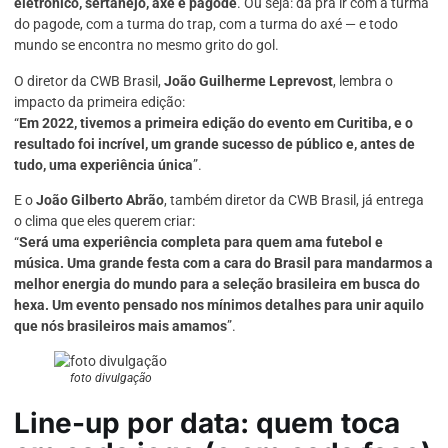
eletrônico, sertanejo, axé e pagode
. Ou seja: dá pra ir com a turma
do pagode, com a turma do trap, com a turma do axé — e todo
mundo se encontra no mesmo grito do gol.
O diretor da CWB Brasil,
João Guilherme Leprevost
, lembra o
impacto da primeira edição:
“
Em 2022, tivemos a primeira edição do evento em Curitiba, e o
resultado foi incrível, um grande sucesso de público e, antes de
tudo, uma experiência única
”.
E o
João Gilberto Abrão
, também diretor da CWB Brasil, já entrega
o clima que eles querem criar:
“
Será uma experiência completa para quem ama futebol e
música. Uma grande festa com a cara do Brasil para mandarmos a
melhor energia do mundo para a seleção brasileira em busca do
hexa. Um evento pensado nos mínimos detalhes para unir aquilo
que nós brasileiros mais amamos
”.
foto divulgação
Line-up por data: quem toca