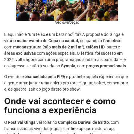
foto divulgação
E aqui não é “um telão e um barzinho”, tá? A proposta do Ginga é
virar
o maior evento de Copa na capital
, ocupando o Complexo
com
megaestrutura
(são
mais de 2 mil m²
),
telões HD
, bares e
áreas exclusivas
com ações especiais. O festival foi sucesso em
2022, volta agora com uma programação ainda mais parruda — e
os ingressos estão à venda no
Sympla
, com
preços promocionais
.
O evento é
chancelado pela FIFA
e promete aquela experiência que
a gente ama: juntar uma galera pra torcer, gritar, sofrer, comemorar
e, de quebra, sair do jogo direto pro show.
Onde vai acontecer e como
funciona a experiência
O
Festival Ginga
vai rolar no
Complexo Durival de Britto
, com
transmissão ao vivo dos jogos e um line-up que mistura
rap,