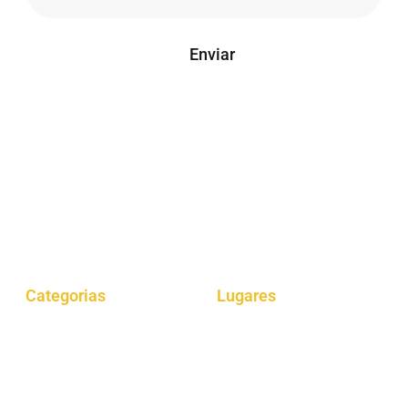
Enviar
*Seu e-mail está seguro conosco, não enviamos spam.
O “Giro por aí” é um projeto que oferece dicas de gastronomia,
viagens, cultura e muito mais.
Categorias
Lugares
Gastrônomia
Araucária
Dicas
Curitiba
Viagens
São Paulo