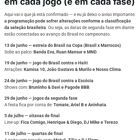
em cada jogo (e em cada fase)
Aqui vai o que já está confirmado — e eu já deixo o aviso importante:
a programação pode sofrer alterações conforme a classificação
da seleção brasileira
. Ou seja, as datas de segunda fase em diante
estão conectadas ao avanço do Brasil no campeonato.
13 de junho — estreia do Brasil na Copa (Brasil x Marrocos)
Sobe ao palco:
Banda Eva, Ruan Mansur e MND
.
19 de junho — jogo do Brasil contra o Haiti
Atrações:
Kamisa 10, João Gustavo & Murilo e Nosso Clima
.
24 de junho — jogo do Brasil contra a Escócia
Shows com:
Bruninho & Davi e Pagode BBB
.
29 de junho — jogos da segunda fase
A festa fica por conta de:
Tomate, Ariel B e Aninhata
.
5 de julho — oitavas de final
Line-up:
Fica Comigo, Henrique & Diego, DJ Mike e Terezo
.
11 de julho — quartas de final
A noite vem pesada com:
Matuê, Tília e DJ Flem
.