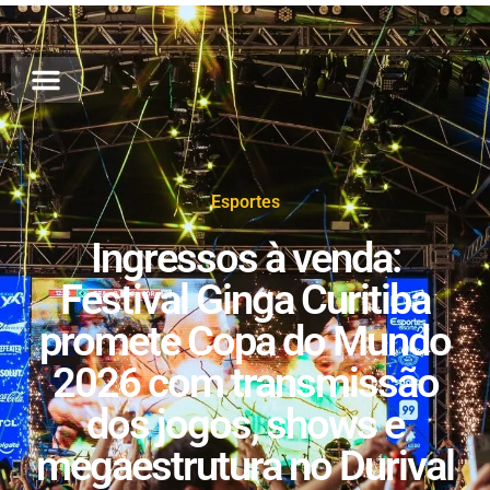
Esportes
Ingressos à venda:
Festival Ginga Curitiba
promete Copa do Mundo
2026 com transmissão
dos jogos, shows e
megaestrutura no Durival