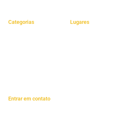
viagens, cultura e muito mais.
Categorias
Lugares
Gastrônomia
Araucária
Dicas
Curitiba
Viagens
São Paulo
Lazer
Londrina
Parques
Rio de Janeiro
Eventos
Reformas
Entrar em contato
Contato
FAQ
Rede Social