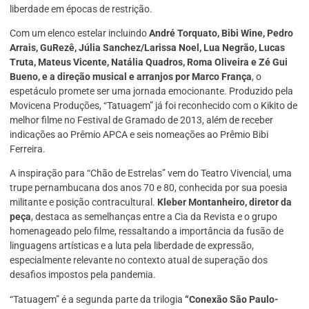
liberdade em épocas de restrição.
Com um elenco estelar incluindo
André Torquato, Bibi Wine, Pedro
Arrais, GuRezê, Júlia Sanchez/Larissa Noel, Lua Negrão, Lucas
Truta, Mateus Vicente, Natália Quadros, Roma Oliveira e Zé Gui
Bueno, e a direção musical e arranjos por Marco França
, o
espetáculo promete ser uma jornada emocionante. Produzido pela
Movicena Produções, “Tatuagem” já foi reconhecido com o Kikito de
melhor filme no Festival de Gramado de 2013, além de receber
indicações ao Prêmio APCA e seis nomeações ao Prêmio Bibi
Ferreira.
A inspiração para “Chão de Estrelas” vem do Teatro Vivencial, uma
trupe pernambucana dos anos 70 e 80, conhecida por sua poesia
militante e posição contracultural.
Kleber Montanheiro, diretor da
peça
, destaca as semelhanças entre a Cia da Revista e o grupo
homenageado pelo filme, ressaltando a importância da fusão de
linguagens artísticas e a luta pela liberdade de expressão,
especialmente relevante no contexto atual de superação dos
desafios impostos pela pandemia.
“Tatuagem” é a segunda parte da trilogia
“Conexão São Paulo-