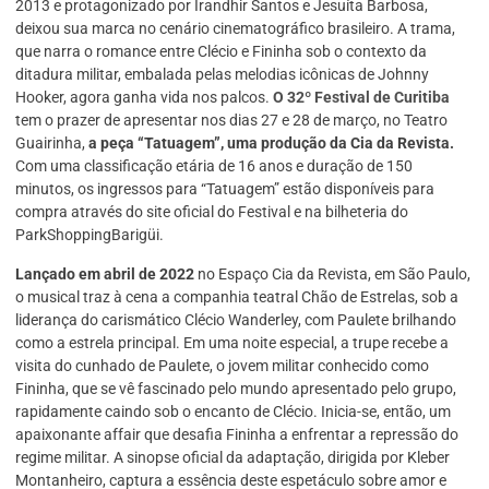
2013 e protagonizado por Irandhir Santos e Jesuíta Barbosa,
deixou sua marca no cenário cinematográfico brasileiro. A trama,
que narra o romance entre Clécio e Fininha sob o contexto da
ditadura militar, embalada pelas melodias icônicas de Johnny
Hooker, agora ganha vida nos palcos.
O 32º Festival de Curitiba
tem o prazer de apresentar nos dias 27 e 28 de março, no Teatro
Guairinha,
a peça “Tatuagem”, uma produção da Cia da Revista.
Com uma classificação etária de 16 anos e duração de 150
minutos, os ingressos para “Tatuagem” estão disponíveis para
compra através do site oficial do Festival e na bilheteria do
ParkShoppingBarigüi.
Lançado em abril de 2022
no Espaço Cia da Revista, em São Paulo,
o musical traz à cena a companhia teatral Chão de Estrelas, sob a
liderança do carismático Clécio Wanderley, com Paulete brilhando
como a estrela principal. Em uma noite especial, a trupe recebe a
visita do cunhado de Paulete, o jovem militar conhecido como
Fininha, que se vê fascinado pelo mundo apresentado pelo grupo,
rapidamente caindo sob o encanto de Clécio. Inicia-se, então, um
apaixonante affair que desafia Fininha a enfrentar a repressão do
regime militar. A sinopse oficial da adaptação, dirigida por Kleber
Montanheiro, captura a essência deste espetáculo sobre amor e